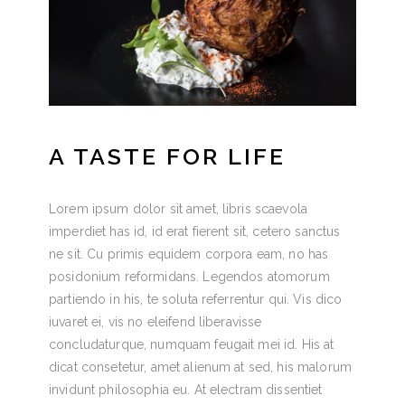
A TASTE FOR LIFE
Lorem ipsum dolor sit amet, libris scaevola
imperdiet has id, id erat fierent sit, cetero sanctus
ne sit. Cu primis equidem corpora eam, no has
posidonium reformidans. Legendos atomorum
partiendo in his, te soluta referrentur qui. Vis dico
iuvaret ei, vis no eleifend liberavisse
concludaturque, numquam feugait mei id. His at
dicat consetetur, amet alienum at sed, his malorum
invidunt philosophia eu. At electram dissentiet